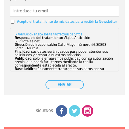
Acepto el tratamiento de mis datos para recibir la Newsletter
INFORMACIÓN BÁSICA SOBRE PROTECCIÓN DE DATOS
Responsable del tratamiento:
Viajes Anticiclón
S.L/Hoteles.net
Dirección del responsable:
Calle Mayor número 46,30893
Lorca - Murcia
Finalidad:
sus datos serán usados para poder atender sus
solicitudes y prestarle nuestros servicios.
Publicidad:
solo le enviaremos publicidad con su autorización
previa, que podrá facilitarnos mediante la casilla
correspondiente establecida al efecto.
Base Jurídica:
únicamente trataremos sus datos con su
consentimiento previo, que podrá facilitarnos mediante la
casilla correspondiente establecida al efecto.
Destinatarios:
con carácter general, sólo el personal de
nuestra entidad que esté debidamente autorizado podrá
ENVIAR
tener conocimiento de la información que le pedimos. No se
comunicarán datos a terceros.
Derechos:
tiene derecho a saber qué información tenemos
sobre usted, corregirla y eliminarla, tal y como se explica en
la información adicional disponible en nuestra página web.
Información complementaria:
Puede consultar la información
adicional y detallada sobre cómo tratamos sus datos en la
política de privacidad
SÍGUENOS