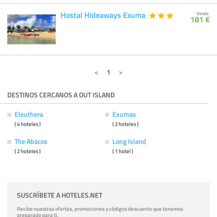
Hostal Hideaways Exuma
Desde
181 €
1
DESTINOS CERCANOS A OUT ISLAND
Eleuthera
Exumas
( 4 hoteles )
( 2 hoteles )
The Abacos
Long Island
( 2 hoteles )
( 1 hotel )
SUSCRÍBETE A HOTELES.NET
Recibe nuestras ofertas, promociones y códigos descuento que tenemos
preparado para ti.