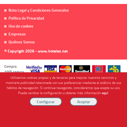
Nota Legal y Condiciones Generales
Política de Privacidad
Uso de cookies
Empresas
Quiénes Somos
© Copyrigth 2026 - www.hoteles.net
Compra
100% segura
Utilizamos cookies propias y de terceros para mejorar nuestros servicios y
mostrarle publicidad relacionada con sus preferencias mediante el análisis de sus
hábitos de navegación. Si continua navegando, consideramos que acepta su uso.
Puede cambiar la configuración u obtener más información
aquí
.
Cofinanciado por
Viajes Anticiclón, S.L. Agencia de Viajes Online - C.I. MU-107-2-25. C/ Mayor nº46 Bajo,
CP: 30893, Almendricos (Murcia, Spain).