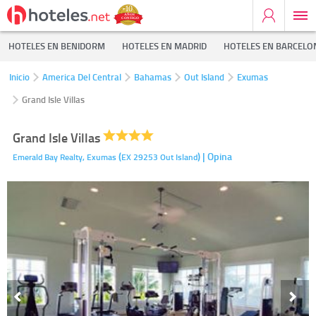
HOTELES EN BENIDORM
HOTELES EN MADRID
HOTELES EN BARCELO
Inicio
America Del Central
Bahamas
Out Island
Exumas
Grand Isle Villas
Grand Isle Villas
(
)
| Opina
Emerald Bay Realty,
Exumas
EX 29253
Out Island