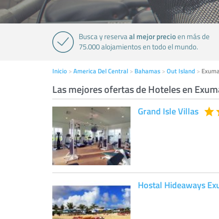
al mejor precio
Busca y reserva
en más de
75.000 alojamientos en todo el mundo.
Inicio
America Del Central
Bahamas
Out Island
Exum
Las mejores ofertas de Hoteles en Exum
Grand Isle Villas
Hostal Hideaways E