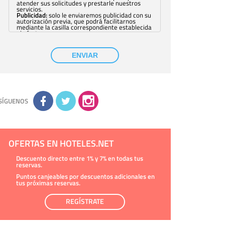
atender sus solicitudes y prestarle nuestros
servicios.
Publicidad:
solo le enviaremos publicidad con su
autorización previa, que podrá facilitarnos
mediante la casilla correspondiente establecida
al efecto.
Base Jurídica:
únicamente trataremos sus datos
con su consentimiento previo, que podrá
facilitarnos mediante la casilla correspondiente
ENVIAR
establecida al efecto.
Destinatarios:
con carácter general, sólo el
personal de nuestra entidad que esté
debidamente autorizado podrá tener
conocimiento de la información que le pedimos.
No se comunicarán datos a terceros.
Derechos:
tiene derecho a saber qué
información tenemos sobre usted, corregirla y
SÍGUENOS
eliminarla, tal y como se explica en la
información adicional disponible en nuestra
página web.
Información complementaria:
Puede consultar
la información adicional y detallada sobre cómo
tratamos sus datos en la
política de privacidad
OFERTAS EN HOTELES.NET
Descuento directo entre 1% y 7% en todas tus
reservas.
Puntos canjeables por descuentos adicionales en
tus próximas reservas.
REGÍSTRATE