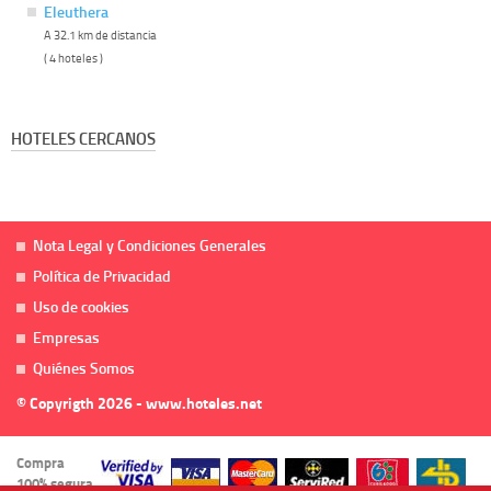
Eleuthera
A 32.1 km de distancia
( 4 hoteles )
HOTELES CERCANOS
Nota Legal y Condiciones Generales
Política de Privacidad
Uso de cookies
Empresas
Quiénes Somos
© Copyrigth 2026 - www.hoteles.net
Compra
100% segura