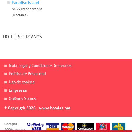
Paradise Island
A 0.74 km de distancia
( 8 hoteles )
HOTELES CERCANOS
Nota Legal y Condiciones Generales
Política de Privacidad
Uso de cookies
Empresas
Quiénes Somos
© Copyrigth 2026 - www.hoteles.net
Compra
100% segura