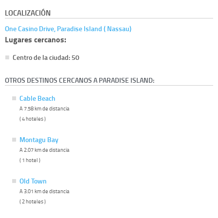
LOCALIZACIÓN
One Casino Drive, Paradise Island ( Nassau)
Lugares cercanos:
Centro de la ciudad: 50
OTROS DESTINOS CERCANOS A PARADISE ISLAND:
Cable Beach
A 7.58 km de distancia
( 4 hoteles )
Montagu Bay
A 2.07 km de distancia
( 1 hotel )
Old Town
A 3.01 km de distancia
( 2 hoteles )