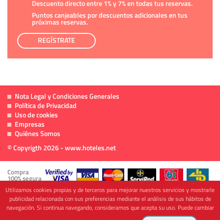
Descuento directo entre 1% y 7% en todas tus reservas.
Puntos canjeables por descuentos adicionales en tus
próximas reservas.
REGÍSTRATE
Nota Legal y Condiciones Generales
Política de Privacidad
Uso de cookies
Empresas
Quiénes Somos
© Copyrigth 2026 - www.hoteles.net
Compra
100% segura
Utilizamos cookies propias y de terceros para mejorar nuestros servicios y mostrarle
publicidad relacionada con sus preferencias mediante el análisis de sus hábitos de
navegación. Si continua navegando, consideramos que acepta su uso. Puede cambiar
Cofinanciado por