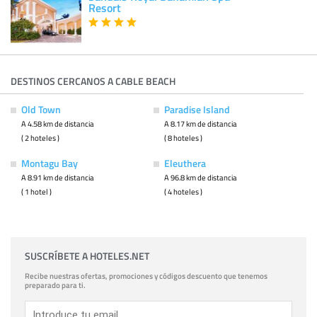
Resort
DESTINOS CERCANOS A CABLE BEACH
Old Town
Paradise Island
A 4.58 km de distancia
A 8.17 km de distancia
( 2 hoteles )
( 8 hoteles )
Montagu Bay
Eleuthera
A 8.91 km de distancia
A 96.8 km de distancia
( 1 hotel )
( 4 hoteles )
SUSCRÍBETE A HOTELES.NET
Recibe nuestras ofertas, promociones y códigos descuento que tenemos
preparado para ti.