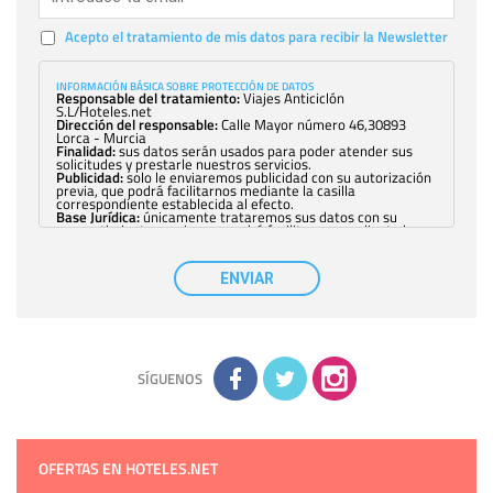
Acepto el tratamiento de mis datos para recibir la Newsletter
INFORMACIÓN BÁSICA SOBRE PROTECCIÓN DE DATOS
Responsable del tratamiento:
Viajes Anticiclón
S.L/Hoteles.net
Dirección del responsable:
Calle Mayor número 46,30893
Lorca - Murcia
Finalidad:
sus datos serán usados para poder atender sus
solicitudes y prestarle nuestros servicios.
Publicidad:
solo le enviaremos publicidad con su autorización
previa, que podrá facilitarnos mediante la casilla
correspondiente establecida al efecto.
Base Jurídica:
únicamente trataremos sus datos con su
consentimiento previo, que podrá facilitarnos mediante la
casilla correspondiente establecida al efecto.
Destinatarios:
con carácter general, sólo el personal de
nuestra entidad que esté debidamente autorizado podrá
ENVIAR
tener conocimiento de la información que le pedimos. No se
comunicarán datos a terceros.
Derechos:
tiene derecho a saber qué información tenemos
sobre usted, corregirla y eliminarla, tal y como se explica en
la información adicional disponible en nuestra página web.
Información complementaria:
Puede consultar la información
adicional y detallada sobre cómo tratamos sus datos en la
política de privacidad
SÍGUENOS
OFERTAS EN HOTELES.NET