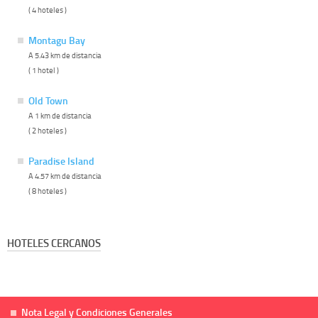
( 4 hoteles )
Montagu Bay
A 5.43 km de distancia
( 1 hotel )
Old Town
A 1 km de distancia
( 2 hoteles )
Paradise Island
A 4.57 km de distancia
( 8 hoteles )
HOTELES CERCANOS
Nota Legal y Condiciones Generales