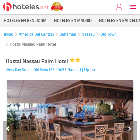
HOTELES EN BENIDORM
HOTELES EN MADRID
HOTELES EN BARCELO
Inicio
America Del Central
Bahamas
Nassau
Old Town
Hostal Nassau Palm Hotel
Hostal Nassau Palm Hotel
(
)
| Opina
West Bay Street,
Old Town
SS 19055
Nassau