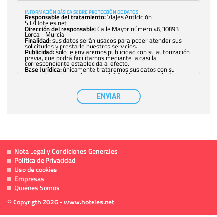
INFORMACIÓN BÁSICA SOBRE PROTECCIÓN DE DATOS
Responsable del tratamiento:
Viajes Anticiclón
S.L/Hoteles.net
Dirección del responsable:
Calle Mayor número 46,30893
Lorca - Murcia
Finalidad:
sus datos serán usados para poder atender sus
solicitudes y prestarle nuestros servicios.
Publicidad:
solo le enviaremos publicidad con su autorización
previa, que podrá facilitarnos mediante la casilla
correspondiente establecida al efecto.
Base Jurídica:
únicamente trataremos sus datos con su
consentimiento previo, que podrá facilitarnos mediante la
casilla correspondiente establecida al efecto.
Destinatarios:
con carácter general, sólo el personal de
nuestra entidad que esté debidamente autorizado podrá
ENVIAR
tener conocimiento de la información que le pedimos. No se
comunicarán datos a terceros.
Derechos:
tiene derecho a saber qué información tenemos
sobre usted, corregirla y eliminarla, tal y como se explica en
la información adicional disponible en nuestra página web.
Información complementaria:
Puede consultar la información
adicional y detallada sobre cómo tratamos sus datos en la
política de privacidad
Nota Legal y Condiciones Generales
Política de Privacidad
Uso de cookies
Empresas
Quiénes Somos
© Copyrigth 2026 - www.hoteles.net